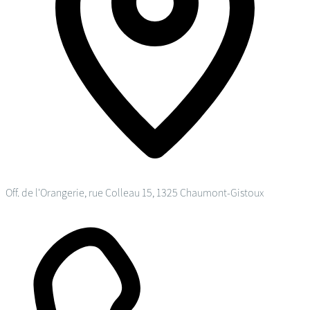
Off. de l'Orangerie, rue Colleau 15, 1325 Chaumont-Gistoux