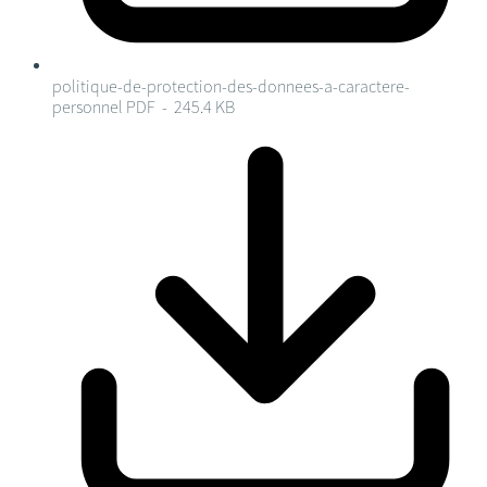
politique-de-protection-des-donnees-a-caractere-
personnel
PDF - 245.4 KB