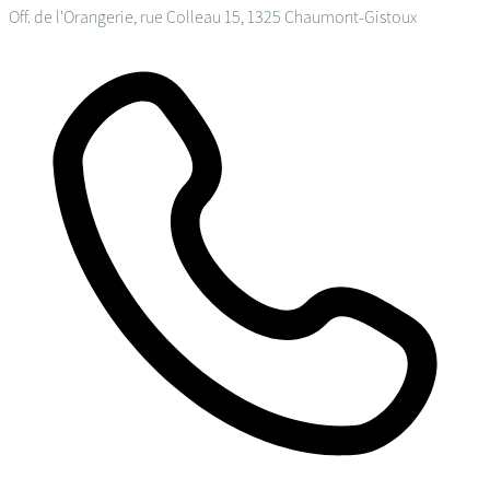
Off. de l'Orangerie, rue Colleau 15, 1325 Chaumont-Gistoux