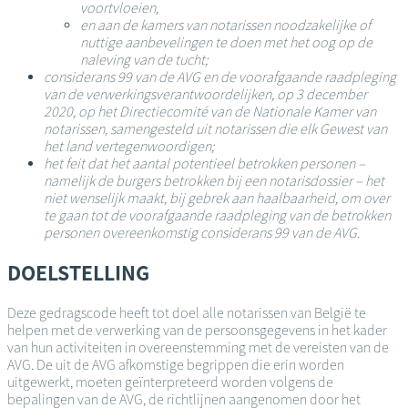
voortvloeien,
en aan de kamers van notarissen noodzakelijke of
nuttige aanbevelingen te doen met het oog op de
naleving van de tucht;
considerans 99 van de AVG en de voorafgaande raadpleging
van de verwerkingsverantwoordelijken, op 3 december
2020, op het Directiecomité van de Nationale Kamer van
notarissen, samengesteld uit notarissen die elk Gewest van
het land vertegenwoordigen;
het feit dat het aantal potentieel betrokken personen –
namelijk de burgers betrokken bij een notarisdossier – het
niet wenselijk maakt, bij gebrek aan haalbaarheid, om over
te gaan tot de voorafgaande raadpleging van de betrokken
personen overeenkomstig considerans 99 van de AVG.
DOELSTELLING
Deze gedragscode heeft tot doel alle notarissen van België te
helpen met de verwerking van de persoonsgegevens in het kader
van hun activiteiten in overeenstemming met de vereisten van de
AVG. De uit de AVG afkomstige begrippen die erin worden
uitgewerkt, moeten geïnterpreteerd worden volgens de
bepalingen van de AVG, de richtlijnen aangenomen door het