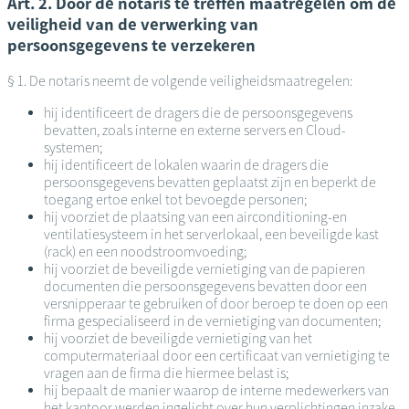
Art. 2. Door de notaris te treffen maatregelen om de
veiligheid van de verwerking van
persoonsgegevens te verzekeren
§ 1. De notaris neemt de volgende veiligheidsmaatregelen:
hij identificeert de dragers die de persoonsgegevens
bevatten, zoals interne en externe servers en Cloud-
systemen;
hij identificeert de lokalen waarin de dragers die
persoonsgegevens bevatten geplaatst zijn en beperkt de
toegang ertoe enkel tot bevoegde personen;
hij voorziet de plaatsing van een airconditioning-en
ventilatiesysteem in het serverlokaal, een beveiligde kast
(rack) en een noodstroomvoeding;
hij voorziet de beveiligde vernietiging van de papieren
documenten die persoonsgegevens bevatten door een
versnipperaar te gebruiken of door beroep te doen op een
firma gespecialiseerd in de vernietiging van documenten;
hij voorziet de beveiligde vernietiging van het
computermateriaal door een certificaat van vernietiging te
vragen aan de firma die hiermee belast is;
hij bepaalt de manier waarop de interne medewerkers van
het kantoor werden ingelicht over hun verplichtingen inzake