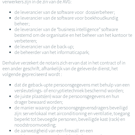
verwerkers zijn in de zin van de AVG:
de leverancier van de software voor dossierbeheer;
de leverancier van de software voor boekhoudkundig
beheer;
de leverancier van de “business intelligence” software
bestemd om de organisatie en het beheer van het kantoor te
verbeteren;
de leverancier van de back-up;
de beheerder van het informaticapark;
Derhalve verzekert de notaris zich ervan dat in het contract of in
een ander geschrift, afhankelijk van de geleverde dienst, het
volgende gepreciseerd wordt :
dat de geback-upte persoonsgegevens met behulp van een
versleutelings- of encryptietechniek beschermd worden;
de juiste plaats(en) waar de persoonsgegevens en hun
drager bewaard worden;
de manier waarop de persoonsgegevensdragers beveiligd
zijn: serverlokaal met airconditioning en ventilatie, toegang
beperkt tot bevoegde personen, beveiligde kast (rack) en
noodstroomvoeding;
de aanwezigheid van een firewall en een