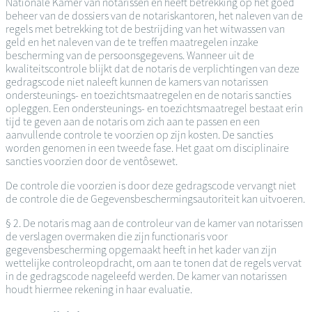
Nationale Kamer van notarissen en heeft betrekking op het goed
beheer van de dossiers van de notariskantoren, het naleven van de
regels met betrekking tot de bestrijding van het witwassen van
geld en het naleven van de te treffen maatregelen inzake
bescherming van de persoonsgegevens. Wanneer uit de
kwaliteitscontrole blijkt dat de notaris de verplichtingen van deze
gedragscode niet naleeft kunnen de kamers van notarissen
ondersteunings- en toezichtsmaatregelen en de notaris sancties
opleggen. Een ondersteunings- en toezichtsmaatregel bestaat erin
tijd te geven aan de notaris om zich aan te passen en een
aanvullende controle te voorzien op zijn kosten. De sancties
worden genomen in een tweede fase. Het gaat om disciplinaire
sancties voorzien door de ventôsewet.
De controle die voorzien is door deze gedragscode vervangt niet
de controle die de Gegevensbeschermingsautoriteit kan uitvoeren.
§ 2. De notaris mag aan de controleur van de kamer van notarissen
de verslagen overmaken die zijn functionaris voor
gegevensbescherming opgemaakt heeft in het kader van zijn
wettelijke controleopdracht, om aan te tonen dat de regels vervat
in de gedragscode nageleefd werden. De kamer van notarissen
houdt hiermee rekening in haar evaluatie.