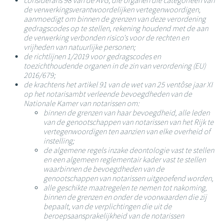
considerans 98 van de AVG, die organen die categorieën van
de verwerkingsverantwoordelijken vertegenwoordigen,
aanmoedigt om binnen de grenzen van deze verordening
gedragscodes op te stellen, rekening houdend met de aan
de verwerking verbonden risico's voor de rechten en
vrijheden van natuurlijke personen;
de richtlijnen 1/2019 voor gedragscodes en
toezichthoudende organen in de zin van verordening (EU)
2016/679;
de krachtens het artikel 91 van de wet van 25 ventôse jaar XI
op het notarisambt verleende bevoegdheden van de
Nationale Kamer van notarissen om:
binnen de grenzen van haar bevoegdheid, alle leden
van de genootschappen van notarissen van het Rijk te
vertegenwoordigen ten aanzien van elke overheid of
instelling;
de algemene regels inzake deontologie vast te stellen
en een algemeen reglementair kader vast te stellen
waarbinnen de bevoegdheden van de
genootschappen van notarissen uitgeoefend worden,
alle geschikte maatregelen te nemen tot nakoming,
binnen de grenzen en onder de voorwaarden die zij
bepaalt, van de verplichtingen die uit de
beroepsaansprakelijkheid van de notarissen