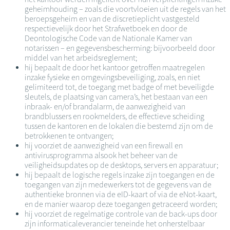
geheimhouding – zoals die voortvloeien uit de regels van het
beroepsgeheim en van de discretieplicht vastgesteld
respectievelijk door het Strafwetboek en door de
Deontologische Code van de Nationale Kamer van
notarissen – en gegevensbescherming: bijvoorbeeld door
middel van het arbeidsreglement;
hij bepaalt de door het kantoor getroffen maatregelen
inzake fysieke en omgevingsbeveiliging, zoals, en niet
gelimiteerd tot, de toegang met badge of met beveiligde
sleutels, de plaatsing van camera’s, het bestaan van een
inbraak- en/of brandalarm, de aanwezigheid van
brandblussers en rookmelders, de effectieve scheiding
tussen de kantoren en de lokalen die bestemd zijn om de
betrokkenen te ontvangen;
hij voorziet de aanwezigheid van een firewall en
antivirusprogramma alsook het beheer van de
veiligheidsupdates op de desktops, servers en apparatuur;
hij bepaalt de logische regels inzake zijn toegangen en de
toegangen van zijn medewerkers tot de gegevens van de
authentieke bronnen via de eID-kaart of via de eNot-kaart,
en de manier waarop deze toegangen getraceerd worden;
hij voorziet de regelmatige controle van de back-ups door
zijn informaticaleverancier teneinde het onherstelbaar